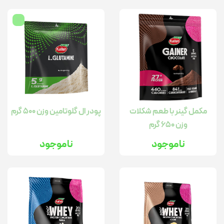
مکمل گینر با طعم شکلات
پودر ال گلوتامین وزن 500 گرم
وزن 650 گرم
ناموجود
ناموجود