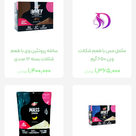
مکمل مس با طعم شکلات
ساشه پروتئین وی با طعم
وزن 650 گرم
شکلات بسته 12 عددی
1,400,000
1,365,000
تومان
تومان