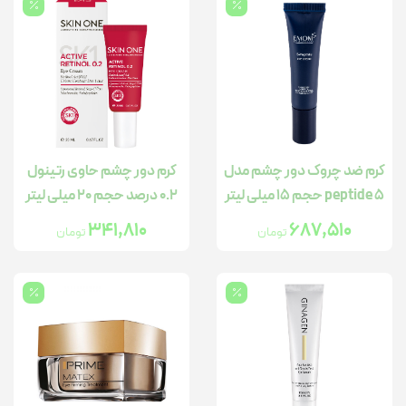
کرم ضد چروک دور چشم مدل
کرم دور چشم حاوی رتینول
5 peptide حجم 15 میلی لیتر
0.2 درصد حجم 20 میلی لیتر
341,810
687,510
تومان
تومان