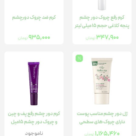
کرم رفع چروک دور چشم
کرم ضد چروک دورچشم
پنجه کلاغی حجم 15 میلی لیتر
935,000
347,900
تومان
تومان
ژل دور چشم مناسب پوست
کرم دور چشم رفع پف و چین
دارای چروک های سطحی
و چروک دور چشم 15میل
حجم 20 میلی لیتر
1,165,460
ناموجود
تومان