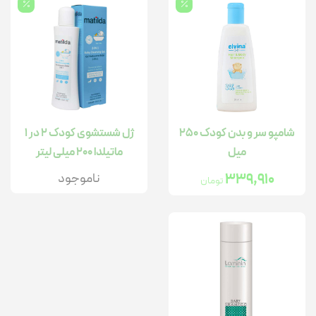
شامپو سر و بدن کودک 250
ژل شستشوی کودک 2 در 1
میل
ماتیلدا 200 میلی لیتر
339,910
ناموجود
تومان