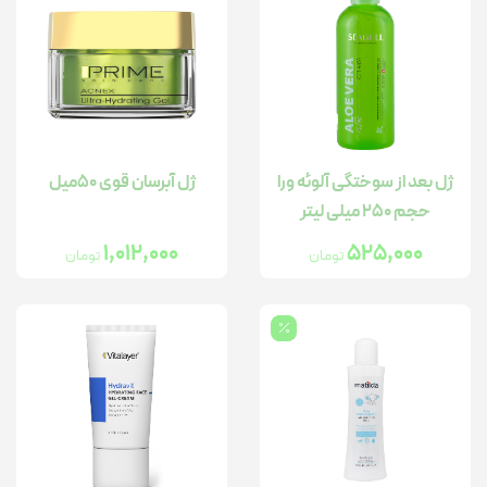
ژل بعد از سوختگی آلوئه ورا
ژل آبرسان قوی 50میل
حجم 250 میلی لیتر
1,012,000
525,000
تومان
تومان