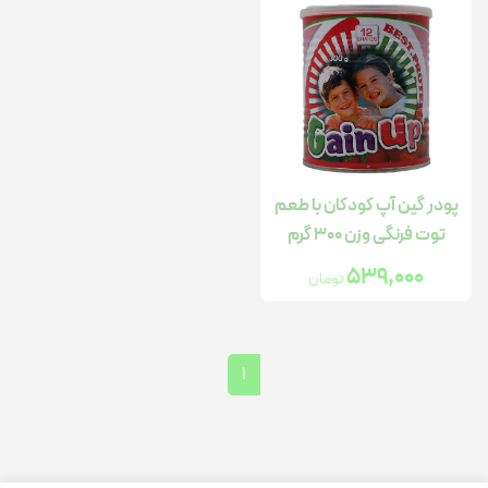
پودر گین آپ کودکان با طعم
توت فرنگی وزن 300 گرم
539,000
تومان
1