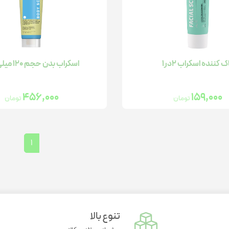
واریاسیون
تقویت خلق و خو
سلامت استخوان
مو
گچ و اسپری رنگ مو
تقویت مفاصل
سلامت مفاصل
سلامت گوارش
کم خونی
کنترل استرس و اضطراب آقایان
سلامت گوارش
ک کننده اسکراب 2در1
اسکراب بدن حجم 120 میلی لیتر
تقویت جنسی
456,000
159,000
تومان
تومان
تسکین دهنده درد
ژل شست و شو
1
مرطوب کننده رنگی
پن
تنوع بالا