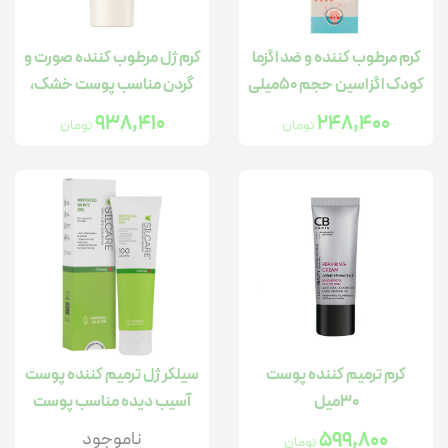
کرم مرطوب کننده و ضد اگزما
کرم ژل مرطوب کننده صورت و
کودک اگزاسین حجم ۵۰میلی
گردن مناسب پوست خشک،
لیتر
حساس و مستعد به قرمزی
938,410
248,400
تومان
تومان
حجم 40 میلی لیتر
کرم ترمیم کننده پوست
سیلکر ژل ترمیم کننده پوست
30میل
آسیب دیده مناسب پوست
معمولی و چرب
599,800
ناموجود
تومان