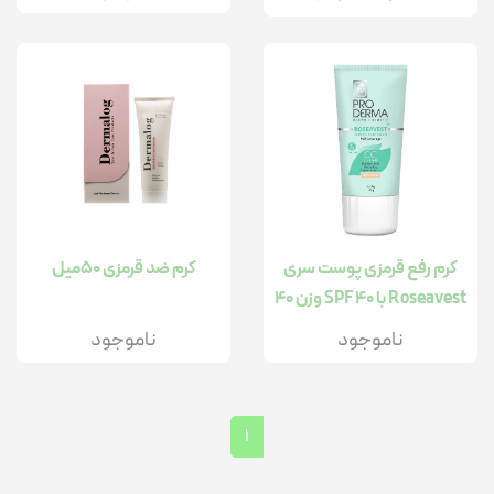
کرم رفع قرمزی پوست سری
کرم ضد قرمزی 50میل
Roseavest با SPF 40 وزن 40
گرم
ناموجود
ناموجود
1