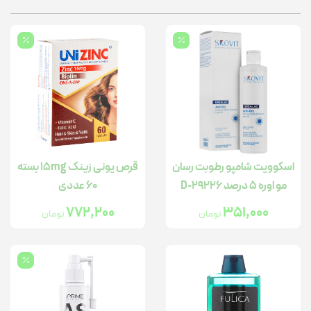
اسکوویت شامپو رطوبت رسان
قرص یونی زینک 15mg بسته
مو اوره 5 درصد D-29226
60 عددی
772,200
351,000
تومان
تومان