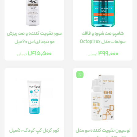
شامپو ضد شوره و فاقد
سرم تقویت کننده و ضد ریزش
سولفات مدل Octopirox
مو بیوبا ای اس 60میل
حجم 400میل
1,415,500
499,000
تومان
تومان
لوسیون تقویت کننده مو مدل
کرم کردل کپ کودک 50میل