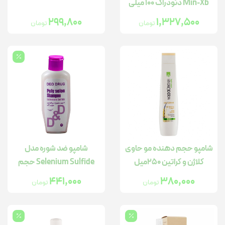
Min-Xb دئودراگ 100 میلی
لیتر
299,800
1,327,500
تومان
تومان
شامپو حجم دهنده مو حاوی
شامپو ضد شوره مدل
کلاژن و کراتین 250میل
Selenium Sulfide حجم
120میل
441,000
380,000
تومان
تومان