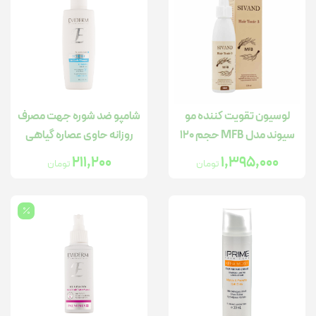
لوسیون تقویت کننده مو
شامپو ضد شوره جهت مصرف
سیوند مدل MFB حجم 120
روزانه حاوی عصاره گیاهی
میلی لیتر
حجم 250 میل
211,200
1,395,000
تومان
تومان