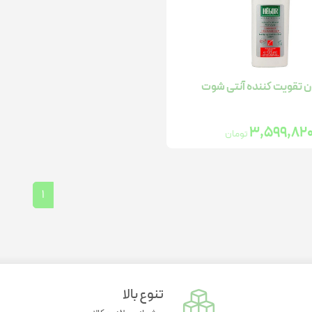
واریاسیون
تقویت خلق و خو
سلامت استخوان
مو
گچ و اسپری رنگ مو
تقویت مفاصل
سلامت مفاصل
سلامت گوارش
کم خونی
کنترل استرس و اضطراب آقایان
سلامت گوارش
 تقویت کننده آنتی شوت
تقویت جنسی
3,599,82
تومان
تسکین دهنده درد
ژل شست و شو
1
مرطوب کننده رنگی
پن
تنوع بالا