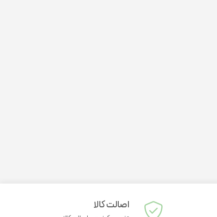
لتی ویتامین کودکان
ژل مرطوب کننده
ژل ضد جوش
نرم کننده پوست
شیر پاک کن
اصالت کالا