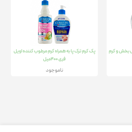
ش بخش و کرم
پک کرم ترک پا به همراه کرم مرطوب کننده اویل
فری 400میل
ناموجود