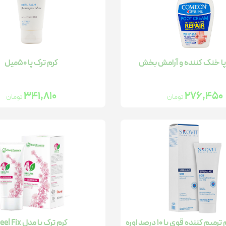
واریاسیون
تقویت خلق و خو
سلامت استخوان
مو
گچ و اسپری رنگ مو
تقویت مفاصل
سلامت مفاصل
سلامت گوارش
کم خونی
کنترل استرس و اضطراب آقایان
سلامت گوارش
پا خنک کننده و آرامش بخش
کرم ترک پا 50میل
تقویت جنسی
341,810
276,450
تومان
تومان
تسکین دهنده درد
ژل شست و شو
مرطوب کننده رنگی
پن
 کننده قوی پا 10 درصد اوره
کرم ترک پا مدل Heel Fix