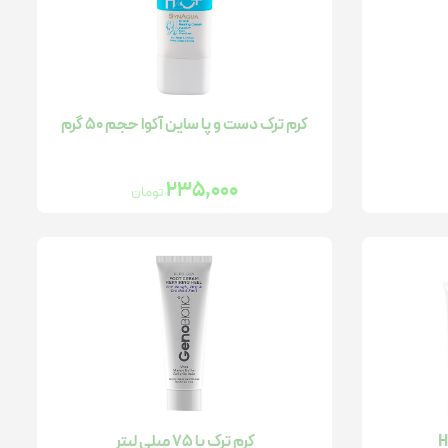
لتی ویتامین کودکان
کرم ترک دست و پا ساین آکوا حجم 50 گرم
235,000
تومان
ژل مرطوب کننده
ژل ضد جوش
نرم کننده پوست
شیر پاک کن
کرم ترک پا 75 میلی لیتر