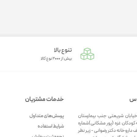
واریاسیون
تقویت خلق و خو
سلامت استخوان
مو
گچ و اسپری رنگ مو
تقویت مفاصل
سلامت مفاصل
سلامت گوارش
کم خونی
کنترل استرس و اضطراب آقایان
سلامت گوارش
تقویت جنسی
تنوع بالا
بیش از ۲۰۰۰ نوع کالا
تسکین دهنده درد
ژل شست و شو
اس
خدمات مشتریان
مرطوب کننده رنگی
پن
خیابان شریعتی جنب بیمارستان
پرسش‌های متداول
 کودکان غزه (پور مشکانی)شماره
شرایط استفاده
ف داروخانه دکتر رضوانی - زیر نظر
نحوه ثبت سفارش