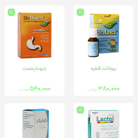
بیولاکت قطره
بایودایجست
540,000
380,000
تومان
تومان