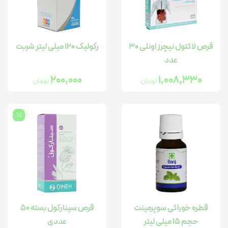
قرص لاکتول نیچرز اونلی ۳۰
رکولیک ۱۲۰ میلی لیتر شربت
عدد
200,000
1,008,330
تومان
تومان
قطره خوراکی سوپرمینت
قرص سینارکول بسته 50
حجم 15 میلی لیتر
عددی