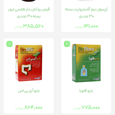
کپسول نرم گاسترولیت بسته
قرص روکش دار هلسی لیور
30 عددی
بسته 30 عددی
385,560
141,000
تومان
تومان
بایو فلورا
بایو آی بی اس
864,000
675,000
تومان
تومان