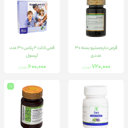
قرص دایجستیو بسته 30
فمی لاکت ۲ پلاس ۳۰ عدد
عددی
کپسول
600,000
720,000
تومان
تومان