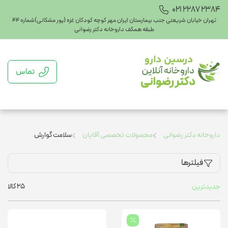
021 2287 2384
تهران خیابان شریعتی جنب بیمارستان ایران مهر کوچه کودکان غزه (پور مشکانی)شماره ۴۴
طبقه همکف داروخانه دکتر رضوانی
تماس
داروخانه دکتر رضوانی
محصولات تخصصی آقایان
سلامت گوارش
فیلترها
25
کالا
جدیدترین