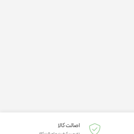
لتی ویتامین کودکان
ژل مرطوب کننده
ژل ضد جوش
نرم کننده پوست
شیر پاک کن
اصالت کالا
تضمین کیفیت و اصالت کالا