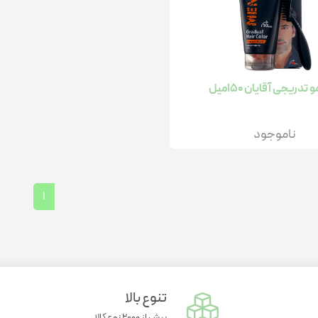
واریاسیون
تقویت خلق و خو
سلامت استخوان
مو
گچ و اسپری رنگ مو
تقویت مفاصل
سلامت مفاصل
سلامت گوارش
کم خونی
کنترل استرس و اضطراب آقایان
سلامت گوارش
تدریجی آقایان 150میل
تقویت جنسی
ناموجود
تسکین دهنده درد
ژل شست و شو
1
مرطوب کننده رنگی
پن
تنوع بالا
بیش از ۲۰۰۰ نوع کالا