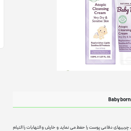
واریاسیون
تقویت خلق و خو
سلامت استخوان
مو
گچ و اسپری رنگ مو
تقویت مفاصل
سلامت مفاصل
سلامت گوارش
کم خونی
کنترل استرس و اضطراب آقایان
سلامت گوارش
تقویت جنسی
تسکین دهنده درد
ژل شست و شو
مرطوب کننده رنگی
پن
پاک میکند چربیهای دفاعی پوست را حفظ می نماید و خارش و التهابات را التیام