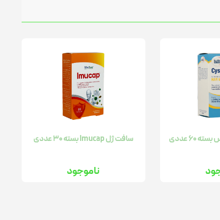
 60 عددی
سافت ژل Imucap بسته 30 عددی
جود
ناموجود