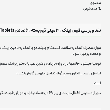
محتوى
٦٠ عدد قرص
نقد و بررسی قرص زینک 30 میلی گرم بسته 60 عددی X Mart Zinc 30mg 60 Tablets
موارد مصرف کمک به سلامت استحکام و رشد مو و کمک به تامین زینک مو
و معده پر میل شود.
توصیه میشود خانمها در دوران بارداری و شیردهی با دستور پزشک مصرف
تداخل دارویی تاکنون هیچگونه تداخل دارویی گزارش نشده
است.
دور از دسترس اطفال در دمای زیر ۳۰ درجه سانتیگراد و دور از رطوبت نگهداری شود.