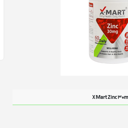
واریاسیون
تقویت خلق و خو
سلامت استخوان
مو
گچ و اسپری رنگ مو
تقویت مفاصل
سلامت مفاصل
سلامت گوارش
کم خونی
کنترل استرس و اضطراب آقایان
سلامت گوارش
تقویت جنسی
تسکین دهنده درد
ژل شست و شو
مرطوب کننده رنگی
پن