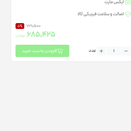
ایکس مارت
لتی ویتامین کودکان
اصالت و سلامت فیزیکی کالا
721,500
5%
685,425
تومان
عدد
افزودن به سبد خرید
ژل مرطوب کننده
ژل ضد جوش
نرم کننده پوست
شیر پاک کن