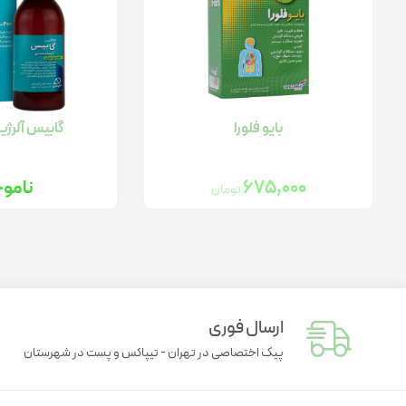
بایو فلورا
گابیس آلرژ
675,000
نامو
تومان
ارسال فوری
پیک اختصاصی در تهران - تیپاکس و پست در شهرستان