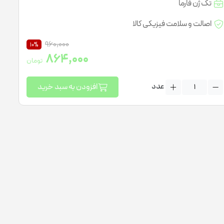
تک ژن فارما
لتی ویتامین کودکان
اصالت و سلامت فیزیکی کالا
960,000
10%
864,000
تومان
عدد
افزودن به سبد خرید
ژل مرطوب کننده
ژل ضد جوش
نرم کننده پوست
شیر پاک کن