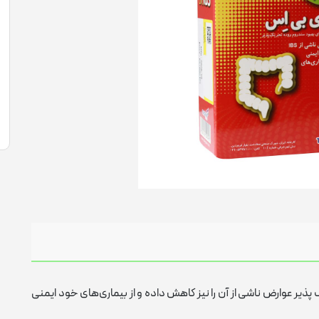
واریاسیون
تقویت خلق و خو
سلامت استخوان
مو
گچ و اسپری رنگ مو
تقویت مفاصل
سلامت مفاصل
سلامت گوارش
کم خونی
کنترل استرس و اضطراب آقایان
سلامت گوارش
تقویت جنسی
تسکین دهنده درد
ژل شست و شو
مرطوب کننده رنگی
پن
ذیر عوارض ناشی از آن را نیز کاهش داده و از بیماری‌های خود ایمنی