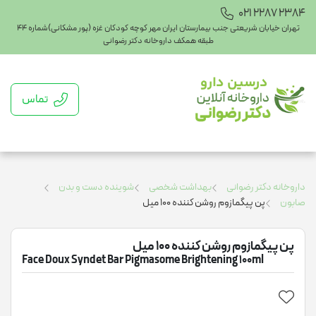
021 2287 2384
تهران خیابان شریعتی جنب بیمارستان ایران مهر کوچه کودکان غزه (پور مشکانی)شماره ۴۴
طبقه همکف داروخانه دکتر رضوانی
تماس
داروخانه دکتر رضوانی
بهداشت شخصی
شوینده دست و بدن
صابون
پن پیگمازوم روشن کننده 100 میل
پن پیگمازوم روشن کننده 100 میل
Face Doux Syndet Bar Pigmasome Brightening 100ml