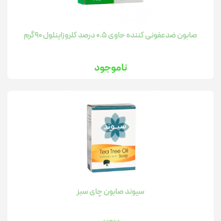
صابون ضدعفونی کننده حاوی 0.5 درصد کلروزاینلول 90گرم
ناموجود
سیوند صابون چای سبز