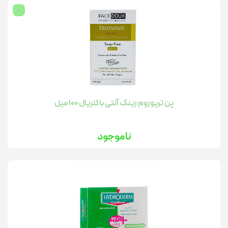
پن تریوزوم زینک آنتی باکتریال 100 میل
ناموجود