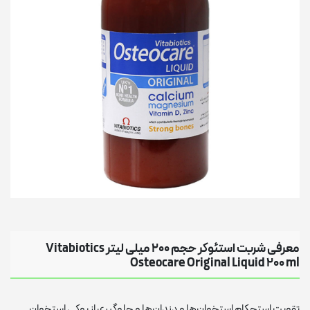
معرفی شربت استئوکر حجم 200 میلی لیتر Vitabiotics
Osteocare Original Liquid 200 ml
تقویت استحکام استخوان‌ها و دندان‌ها و جلوگیری از پوکی استخوان