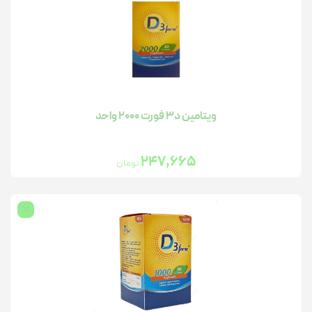
ویتامین د3 فورت 2000 واحد
247,665
تومان