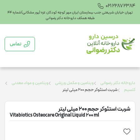
021 2287 2384
تهران خیابان شریعتی جنب بیمارستان ایران مهر کوچه کودکان غزه (پور مشکانی)شماره ۴۴
طبقه همکف داروخانه دکتر رضوانی
تماس
داروخانه دکتر رضوانی
ویتامین و مکمل ورزشی
ویتامین و مواد معدنی
کلسیم
شربت استئوکر حجم 200 میلی لیتر
شربت استئوکر حجم 200 میلی لیتر
Vitabiotics Osteocare Original Liquid 200 ml