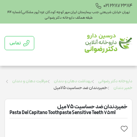
021 2287 2384
تهران خیابان شریعتی جنب بیمارستان ایران مهر کوچه کودکان غزه (پور مشکانی)شماره ۴۴
طبقه همکف داروخانه دکتر رضوانی
تماس
داروخانه دکتر رضوانی
بهداشت دهان و دندان
مراقبت دهان و دندان
خمیر دندان
خمیردندان ضد حساسیت 75میل
خمیردندان ضد حساسیت 75میل
Pasta Del Capitano Toothpaste Sensitive Teeth 75ml